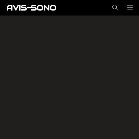
Aller
AVIS-SONO
ME
au
contenu