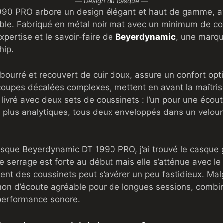
—
Design du casque
—
90 PRO arbore un design élégant et haut de gamme, av
able. Fabriqué en métal noir mat avec un minimum de c
pertise et le savoir-faire de
Beyerdynamic
, une marqu
hip.
mbourré et recouvert de cuir doux, assure un confort opt
coupes décalées complexes, mettent en avant la maîtris
ivré avec deux sets de coussinets : l’un pour une écoute
s plus analytiques, tous deux enveloppés dans un velour
asque Beyerdynamic DT 1990 PRO, j’ai trouvé le casque
e serrage est forte au début mais elle s’atténue avec le
t des coussinets peut s’avérer un peu fastidieux. Mal
on d’écoute agréable pour de longues sessions, combina
 performance sonore.