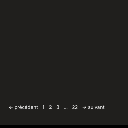
Page
Page
Page
Page
←
précédent
1
2
3
…
22
→
suivant