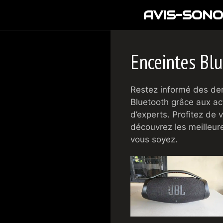
Aller
AVIS-SONO
au
contenu
Enceintes Bl
Restez informé des der
Bluetooth grâce aux act
d’experts. Profitez de
découvrez les meilleur
vous soyez.