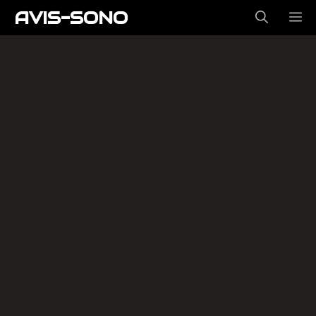
Aller
AVIS-SONO
ME
au
contenu