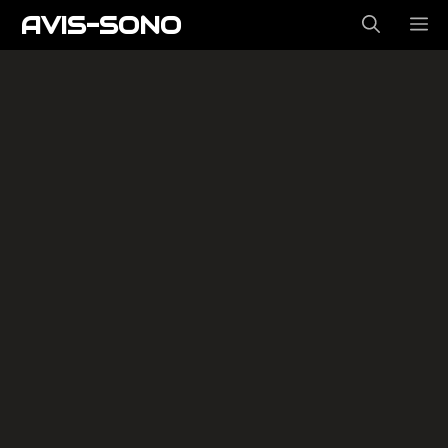
Aller
AVIS-SONO
ME
au
contenu