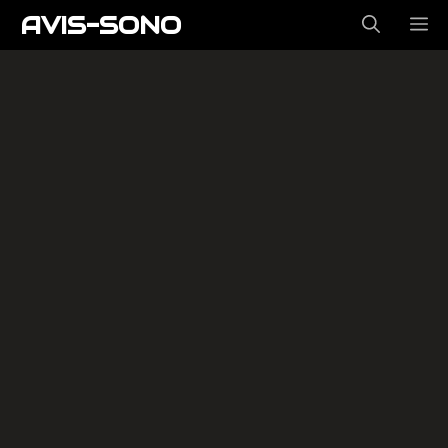
Aller
AVIS-SONO
ME
au
contenu