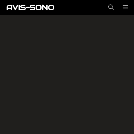
Aller
AVIS-SONO
ME
au
contenu