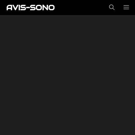
Aller
AVIS-SONO
ME
au
contenu