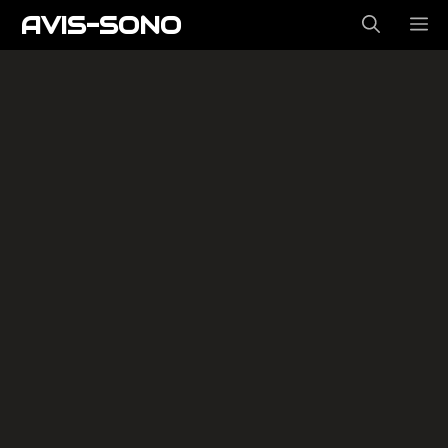
Aller
AVIS-SONO
ME
au
contenu