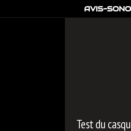
Aller
AVIS-SONO
au
contenu
Test du casqu