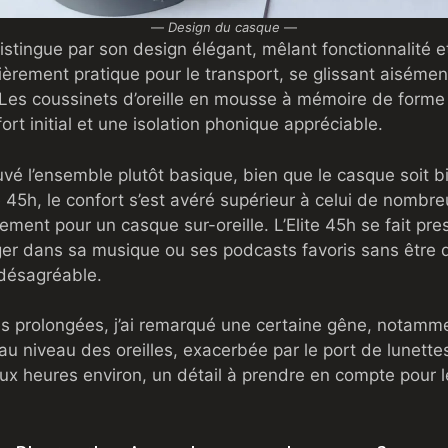
—
Design du casque
—
istingue par son design élégant, mêlant fonctionnalité et
ulièrement pratique pour le transport, se glissant aisém
 Les coussinets d’oreille en mousse à mémoire de forme 
ort initial et une isolation phonique appréciable.
ouvé l’ensemble plutôt basique, bien que le casque soit b
e 45h, le confort s’est avéré supérieur à celui de nomb
rement pour un casque sur-oreille. L’Elite 45h se fait pre
er dans sa musique ou ses podcasts favoris sans être di
 désagréable.
tes prolongées, j’ai remarqué une certaine gêne, notam
au niveau des oreilles, exacerbée par le port de lunet
ux heures environ, un détail à prendre en compte pour l