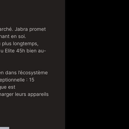
marché. Jabra promet
nant en soi.
u plus longtemps,
u Elite 45h bien au-
ien dans l’écosystème
ptionnelle : 15
que est
harger leurs appareils