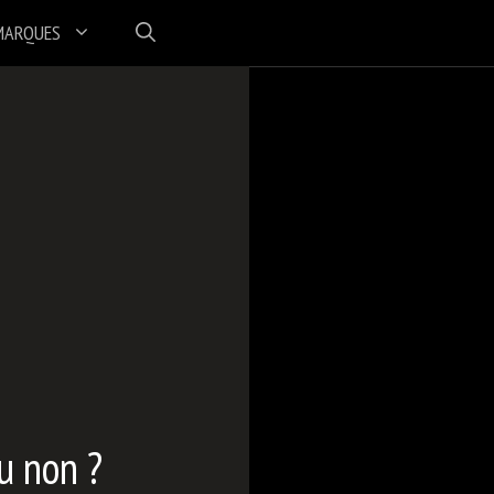
MARQUES
u non ?