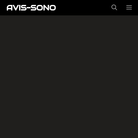
Aller
AVIS-SONO
ME
au
contenu